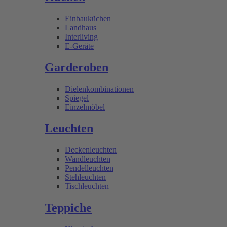
Einbauküchen
Landhaus
Interliving
E-Geräte
Garderoben
Dielenkombinationen
Spiegel
Einzelmöbel
Leuchten
Deckenleuchten
Wandleuchten
Pendelleuchten
Stehleuchten
Tischleuchten
Teppiche