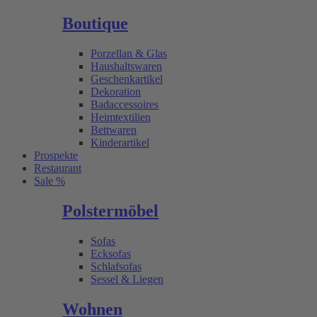
Boutique
Porzellan & Glas
Haushaltswaren
Geschenkartikel
Dekoration
Badaccessoires
Heimtextilien
Bettwaren
Kinderartikel
Prospekte
Restaurant
Sale %
Polstermöbel
Sofas
Ecksofas
Schlafsofas
Sessel & Liegen
Wohnen