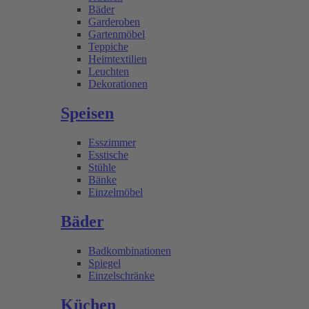
Bäder
Garderoben
Gartenmöbel
Teppiche
Heimtextilien
Leuchten
Dekorationen
Speisen
Esszimmer
Esstische
Stühle
Bänke
Einzelmöbel
Bäder
Badkombinationen
Spiegel
Einzelschränke
Küchen