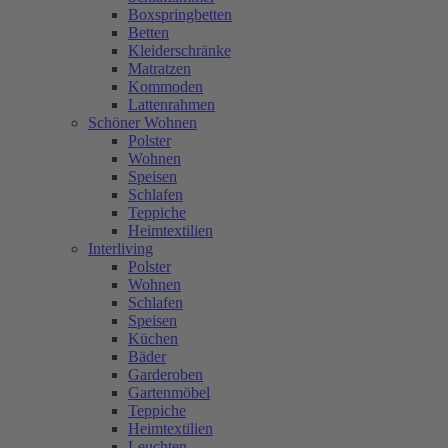
Boxspringbetten
Betten
Kleiderschränke
Matratzen
Kommoden
Lattenrahmen
Schöner Wohnen
Polster
Wohnen
Speisen
Schlafen
Teppiche
Heimtextilien
Interliving
Polster
Wohnen
Schlafen
Speisen
Küchen
Bäder
Garderoben
Gartenmöbel
Teppiche
Heimtextilien
Leuchten