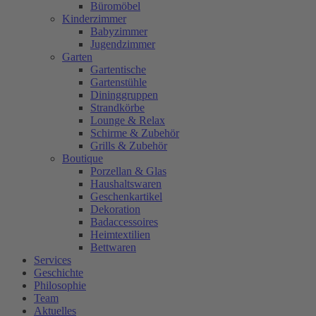
Büromöbel
Kinderzimmer
Babyzimmer
Jugendzimmer
Garten
Gartentische
Gartenstühle
Dininggruppen
Strandkörbe
Lounge & Relax
Schirme & Zubehör
Grills & Zubehör
Boutique
Porzellan & Glas
Haushaltswaren
Geschenkartikel
Dekoration
Badaccessoires
Heimtextilien
Bettwaren
Services
Geschichte
Philosophie
Team
Aktuelles