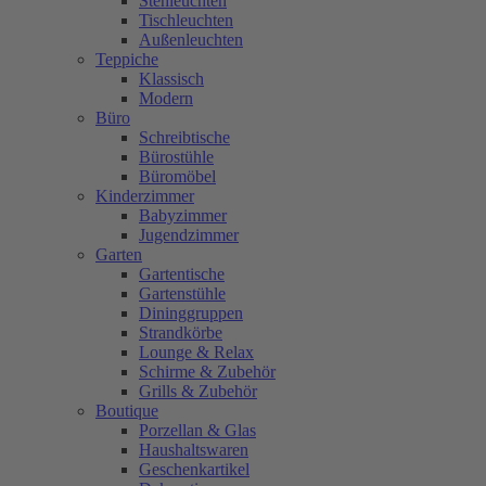
Stehleuchten
Tischleuchten
Außenleuchten
Teppiche
Klassisch
Modern
Büro
Schreibtische
Bürostühle
Büromöbel
Kinderzimmer
Babyzimmer
Jugendzimmer
Garten
Gartentische
Gartenstühle
Dininggruppen
Strandkörbe
Lounge & Relax
Schirme & Zubehör
Grills & Zubehör
Boutique
Porzellan & Glas
Haushaltswaren
Geschenkartikel