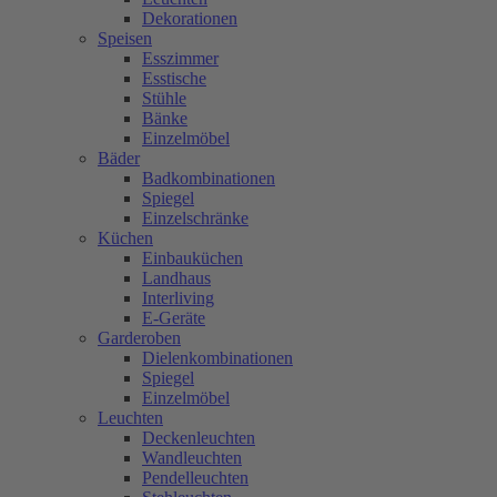
Dekorationen
Speisen
Esszimmer
Esstische
Stühle
Bänke
Einzelmöbel
Bäder
Badkombinationen
Spiegel
Einzelschränke
Küchen
Einbauküchen
Landhaus
Interliving
E-Geräte
Garderoben
Dielenkombinationen
Spiegel
Einzelmöbel
Leuchten
Deckenleuchten
Wandleuchten
Pendelleuchten