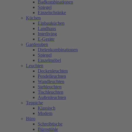
Badkombinationen
Spiegel
Einzelschränke
Küchen
Einbauküchen
Landhaus
Interliving
E-Geräte
Garderoben
Dielenkombinationen
Spiegel
Einzelmöbel
Leuchten
Deckenleuchten
Pendelleuchten
Wandleuchten
Stehleuchten
Tischleuchten
Außenleuchten
Teppiche
Klassisch
Modern
Büro
Schreibtische
Bürostühle