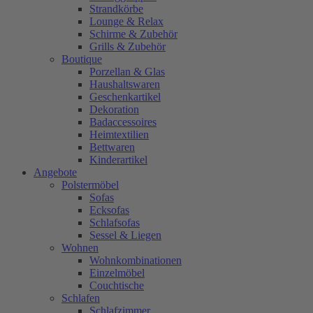
Strandkörbe
Lounge & Relax
Schirme & Zubehör
Grills & Zubehör
Boutique
Porzellan & Glas
Haushaltswaren
Geschenkartikel
Dekoration
Badaccessoires
Heimtextilien
Bettwaren
Kinderartikel
Angebote
Polstermöbel
Sofas
Ecksofas
Schlafsofas
Sessel & Liegen
Wohnen
Wohnkombinationen
Einzelmöbel
Couchtische
Schlafen
Schlafzimmer