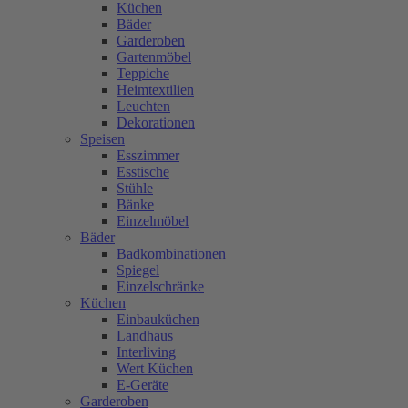
Küchen
Bäder
Garderoben
Gartenmöbel
Teppiche
Heimtextilien
Leuchten
Dekorationen
Speisen
Esszimmer
Esstische
Stühle
Bänke
Einzelmöbel
Bäder
Badkombinationen
Spiegel
Einzelschränke
Küchen
Einbauküchen
Landhaus
Interliving
Wert Küchen
E-Geräte
Garderoben