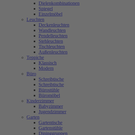
Dielenkombinationen
Spiegel
Einzelmöbel
Leuchten
Deckenleuchten
Wandleuchten
Pendelleuchten
Stehleuchten
Tischleuchten
Außenleuchten
Teppiche
Klassisch
Modern
Büro
Schreibtische
Schreibtische
Bürostühle
Büromöbel
Kinderzimmer
Babyzimmer
Jugendzimmer
Garten
Gartentische
Gartenstühle
Dininggruppen