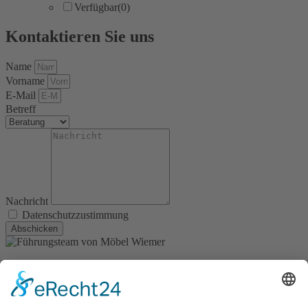
Verfügbar
(0)
Kontaktieren Sie uns
Name
Vorname
E-Mail
Betreff
Nachricht
Datenschutzzustimmung
Abschicken
Kontakt
Möbel Wiemer GmbH & Co. KG