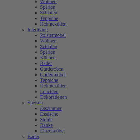
Wohnen
Speisen
Schlafen
Teppiche
Heimtextilien
Interliving
Polstermöbel
Wohnen
Schlafen
Speisen
Küchen
Bäder
Garderoben
Gartenmöbel
Teppiche
Heimtextilien
Leuchten
Dekorationen
Speisen
Esszimmer
Esstische
Stühle
Bänke
Einzelmöbel
Bäder