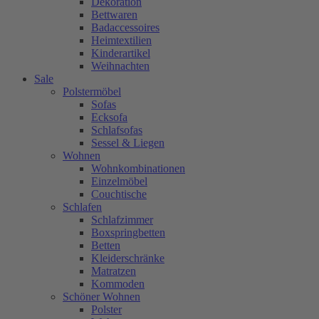
Dekoration
Bettwaren
Badaccessoires
Heimtextilien
Kinderartikel
Weihnachten
Sale
Polstermöbel
Sofas
Ecksofa
Schlafsofas
Sessel & Liegen
Wohnen
Wohnkombinationen
Einzelmöbel
Couchtische
Schlafen
Schlafzimmer
Boxspringbetten
Betten
Kleiderschränke
Matratzen
Kommoden
Schöner Wohnen
Polster