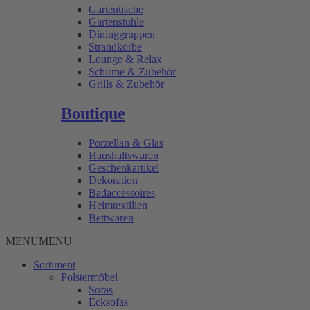
Gartentische
Gartenstühle
Dininggruppen
Strandkörbe
Lounge & Relax
Schirme & Zubehör
Grills & Zubehör
Boutique
Porzellan & Glas
Haushaltswaren
Geschenkartikel
Dekoration
Badaccessoires
Heimtextilien
Bettwaren
MENU
MENU
Sortiment
Polstermöbel
Sofas
Ecksofas