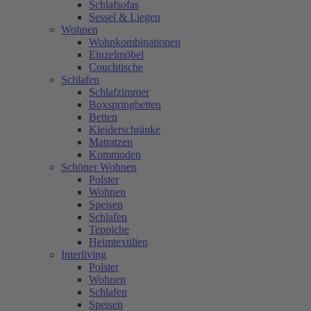
Schlafsofas
Sessel & Liegen
Wohnen
Wohnkombinationen
Einzelmöbel
Couchtische
Schlafen
Schlafzimmer
Boxspringbetten
Betten
Kleiderschränke
Matratzen
Kommoden
Schöner Wohnen
Polster
Wohnen
Speisen
Schlafen
Teppiche
Heimtextilien
Interliving
Polster
Wohnen
Schlafen
Speisen