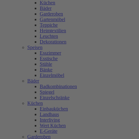
Küchen
Bäder
Garderoben
Gartenmöbel
Teppiche
Heimtextilien
Leuchten
Dekorationen
Speisen
Esszimmer
Esstische
Stühle
Bänke
Einzelmöbel
Bäder
Badkombinationen
Spiegel
Einzelschränke
Küchen
Einbauküchen
Landhaus
Interliving
Wert Küchen
E-Geräte
Garderoben