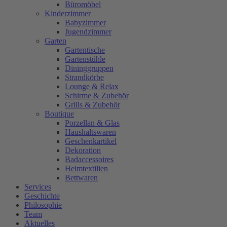
Büromöbel
Kinderzimmer
Babyzimmer
Jugendzimmer
Garten
Gartentische
Gartenstühle
Dininggruppen
Strandkörbe
Lounge & Relax
Schirme & Zubehör
Grills & Zubehör
Boutique
Porzellan & Glas
Haushaltswaren
Geschenkartikel
Dekoration
Badaccessoires
Heimtextilien
Bettwaren
Services
Geschichte
Philosophie
Team
Aktuelles