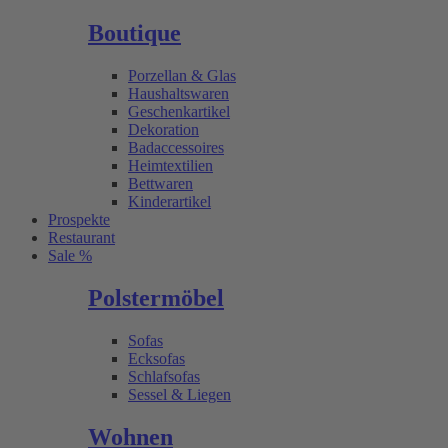
Boutique
Porzellan & Glas
Haushaltswaren
Geschenkartikel
Dekoration
Badaccessoires
Heimtextilien
Bettwaren
Kinderartikel
Prospekte
Restaurant
Sale %
Polstermöbel
Sofas
Ecksofas
Schlafsofas
Sessel & Liegen
Wohnen