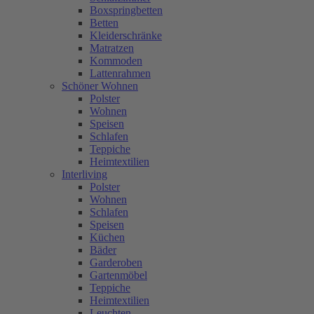
Boxspringbetten
Betten
Kleiderschränke
Matratzen
Kommoden
Lattenrahmen
Schöner Wohnen
Polster
Wohnen
Speisen
Schlafen
Teppiche
Heimtextilien
Interliving
Polster
Wohnen
Schlafen
Speisen
Küchen
Bäder
Garderoben
Gartenmöbel
Teppiche
Heimtextilien
Leuchten