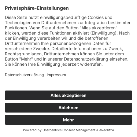
Datenschutzzustimmung
Abschicken
Kontakt
Möbel Wiemer GmbH & Co. KG
Martin-Opitz-Straße 2
59494 Soest
Telefon:
02921 9670-0
Telefax:
02921 77011
E-Mail:
info@moebel-wiemer.de
Öffnungszeiten