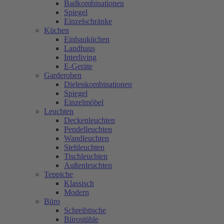
Badkombinationen
Spiegel
Einzelschränke
Küchen
Einbauküchen
Landhaus
Interliving
E-Geräte
Garderoben
Dielenkombinationen
Spiegel
Einzelmöbel
Leuchten
Deckenleuchten
Pendelleuchten
Wandleuchten
Stehleuchten
Tischleuchten
Außenleuchten
Teppiche
Klassisch
Modern
Büro
Schreibtische
Bürostühle