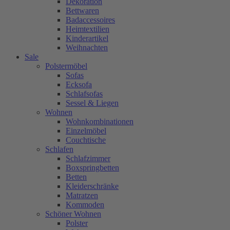
Dekoration
Bettwaren
Badaccessoires
Heimtextilien
Kinderartikel
Weihnachten
Sale
Polstermöbel
Sofas
Ecksofa
Schlafsofas
Sessel & Liegen
Wohnen
Wohnkombinationen
Einzelmöbel
Couchtische
Schlafen
Schlafzimmer
Boxspringbetten
Betten
Kleiderschränke
Matratzen
Kommoden
Schöner Wohnen
Polster