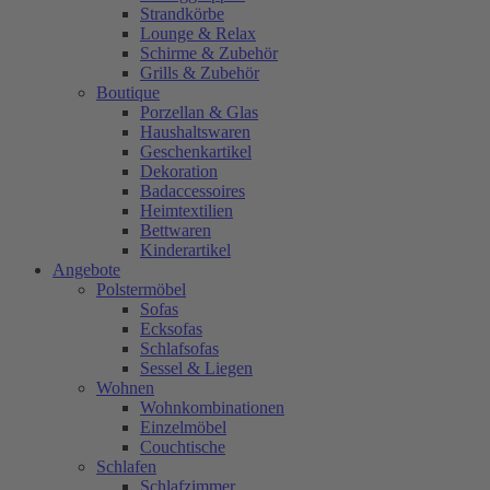
Strandkörbe
Lounge & Relax
Schirme & Zubehör
Grills & Zubehör
Boutique
Porzellan & Glas
Haushaltswaren
Geschenkartikel
Dekoration
Badaccessoires
Heimtextilien
Bettwaren
Kinderartikel
Angebote
Polstermöbel
Sofas
Ecksofas
Schlafsofas
Sessel & Liegen
Wohnen
Wohnkombinationen
Einzelmöbel
Couchtische
Schlafen
Schlafzimmer