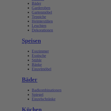
Bäder
Garderoben
Gartenmöbel
Teppiche
Heimtextilien
Leuchten
Dekorationen
Speisen
Esszimmer
Esstische
Stühle
Bänke
Einzelmöbel
Bäder
Badkombinationen
Spiegel
Einzelschränke
Küchen