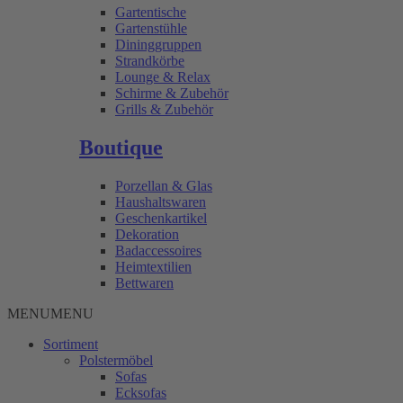
Gartentische
Gartenstühle
Dininggruppen
Strandkörbe
Lounge & Relax
Schirme & Zubehör
Grills & Zubehör
Boutique
Porzellan & Glas
Haushaltswaren
Geschenkartikel
Dekoration
Badaccessoires
Heimtextilien
Bettwaren
MENU
MENU
Sortiment
Polstermöbel
Sofas
Ecksofas