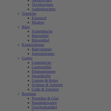
Stehleuchten
Tischleuchten
Außenleuchten
Teppiche
Klassisch
Modern
Büro
Schreibtische
Bürostühle
Büromöbel
Kinderzimmer
Babyzimmer
Jugendzimmer
Garten
Gartentische
Gartenstühle
Dininggruppen
Strandkörbe
Lounge & Relax
Schirme & Zubehör
Grills & Zubehör
Boutique
Porzellan & Glas
Haushaltswaren
Geschenkartikel