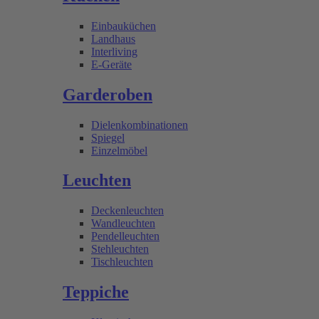
Einbauküchen
Landhaus
Interliving
E-Geräte
Garderoben
Dielenkombinationen
Spiegel
Einzelmöbel
Leuchten
Deckenleuchten
Wandleuchten
Pendelleuchten
Stehleuchten
Tischleuchten
Teppiche