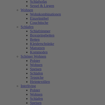
Schlafsofas
Sessel & Liegen
Wohnen
Wohnkombinationen
Einzelmöbel
Couchtische
Schlafen
Schlafzimmer
Boxspringbetten
Betten
Kleiderschränke
Matratzen
Kommoden
Schöner Wohnen
Polster
Wohnen
Speisen
Schlafen
Teppiche
Heimtextilien
Interliving
Polster
Wohnen
Schlafen
Speisen