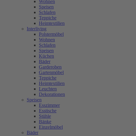
Wohnen
Speisen
Schlafen
Teppiche
Heimtextilien
Interliving
Polstermöbel
Wohnen
Schlafen
Speisen
Küchen
Bäder
Garderoben
Gartenmöbel
Teppiche
Heimtextilien
Leuchten
Dekorationen
Speisen
Esszimmer
Esstische
Stühle
Bänke
Einzelmöbel
Bäder