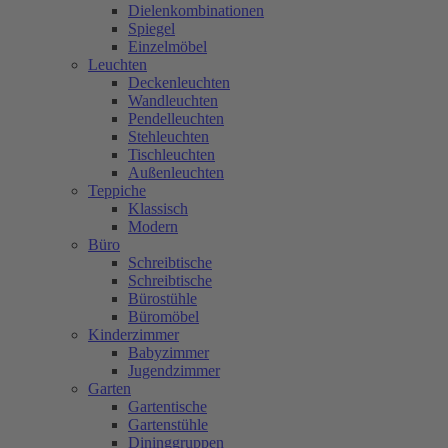
Dielenkombinationen
Spiegel
Einzelmöbel
Leuchten
Deckenleuchten
Wandleuchten
Pendelleuchten
Stehleuchten
Tischleuchten
Außenleuchten
Teppiche
Klassisch
Modern
Büro
Schreibtische
Schreibtische
Bürostühle
Büromöbel
Kinderzimmer
Babyzimmer
Jugendzimmer
Garten
Gartentische
Gartenstühle
Dininggruppen