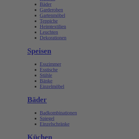
Bäder
Garderoben
Gartenmöbel
Teppiche
Heimtextilien
Leuchten
Dekorationen
Speisen
Esszimmer
Esstische
Stühle
Bänke
Einzelmöbel
Bäder
Badkombinationen
Spiegel
Einzelschränke
Küchen