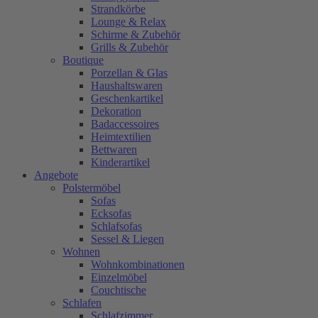
Strandkörbe
Lounge & Relax
Schirme & Zubehör
Grills & Zubehör
Boutique
Porzellan & Glas
Haushaltswaren
Geschenkartikel
Dekoration
Badaccessoires
Heimtextilien
Bettwaren
Kinderartikel
Angebote
Polstermöbel
Sofas
Ecksofas
Schlafsofas
Sessel & Liegen
Wohnen
Wohnkombinationen
Einzelmöbel
Couchtische
Schlafen
Schlafzimmer