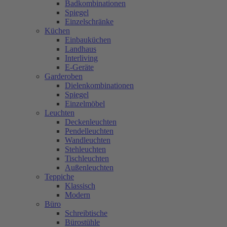
Badkombinationen
Spiegel
Einzelschränke
Küchen
Einbauküchen
Landhaus
Interliving
E-Geräte
Garderoben
Dielenkombinationen
Spiegel
Einzelmöbel
Leuchten
Deckenleuchten
Pendelleuchten
Wandleuchten
Stehleuchten
Tischleuchten
Außenleuchten
Teppiche
Klassisch
Modern
Büro
Schreibtische
Bürostühle