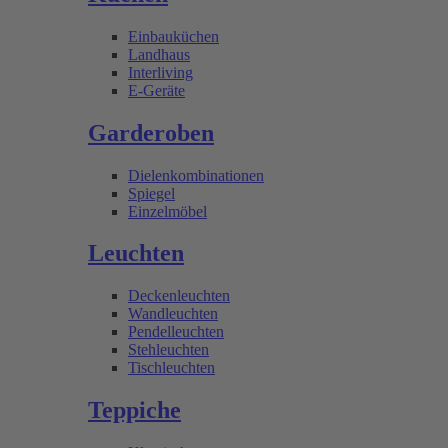
Einbauküchen
Landhaus
Interliving
E-Geräte
Garderoben
Dielenkombinationen
Spiegel
Einzelmöbel
Leuchten
Deckenleuchten
Wandleuchten
Pendelleuchten
Stehleuchten
Tischleuchten
Teppiche