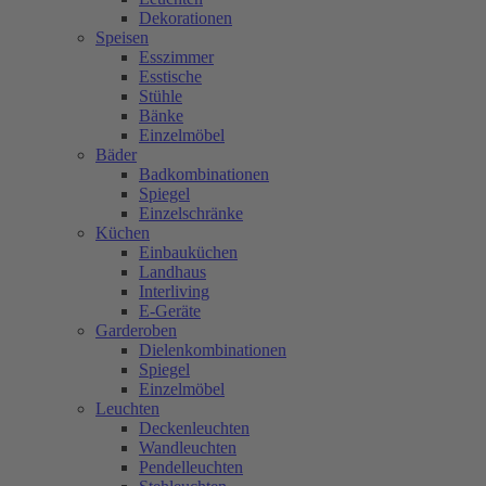
Dekorationen
Speisen
Esszimmer
Esstische
Stühle
Bänke
Einzelmöbel
Bäder
Badkombinationen
Spiegel
Einzelschränke
Küchen
Einbauküchen
Landhaus
Interliving
E-Geräte
Garderoben
Dielenkombinationen
Spiegel
Einzelmöbel
Leuchten
Deckenleuchten
Wandleuchten
Pendelleuchten