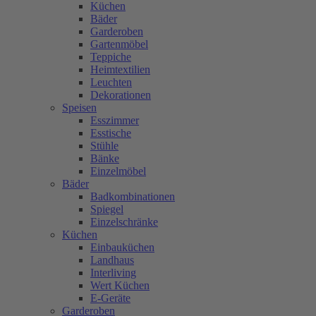
Küchen
Bäder
Garderoben
Gartenmöbel
Teppiche
Heimtextilien
Leuchten
Dekorationen
Speisen
Esszimmer
Esstische
Stühle
Bänke
Einzelmöbel
Bäder
Badkombinationen
Spiegel
Einzelschränke
Küchen
Einbauküchen
Landhaus
Interliving
Wert Küchen
E-Geräte
Garderoben