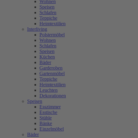
Wohnen
Speisen
Schlafen
Teppiche
Heimtextilien
Interliving
Polstermöbel
Wohnen
Schlafen
Speisen
Küchen
Bäder
Garderoben
Gartenmöbel
Teppiche
Heimtextilien
Leuchten
Dekorationen
Speisen
Esszimmer
Esstische
Stühle
Bänke
Einzelmöbel
Bäder