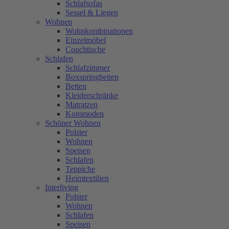
Schlafsofas
Sessel & Liegen
Wohnen
Wohnkombinationen
Einzelmöbel
Couchtische
Schlafen
Schlafzimmer
Boxspringbetten
Betten
Kleiderschränke
Matratzen
Kommoden
Schöner Wohnen
Polster
Wohnen
Speisen
Schlafen
Teppiche
Heimtextilien
Interliving
Polster
Wohnen
Schlafen
Speisen