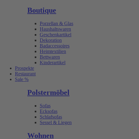
Boutique
Porzellan & Glas
Haushaltswaren
Geschenkartikel
Dekoration
Badaccessoires
Heimtextilien
Bettwaren
Kinderartikel
Prospekte
Restaurant
Sale %
Polstermöbel
Sofas
Ecksofas
Schlafsofas
Sessel & Liegen
Wohnen