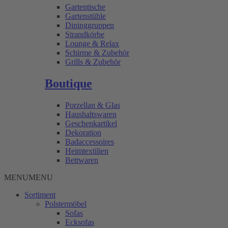
Gartentische
Gartenstühle
Dininggruppen
Strandkörbe
Lounge & Relax
Schirme & Zubehör
Grills & Zubehör
Boutique
Porzellan & Glas
Haushaltswaren
Geschenkartikel
Dekoration
Badaccessoires
Heimtextilien
Bettwaren
MENU
MENU
Sortiment
Polstermöbel
Sofas
Ecksofas