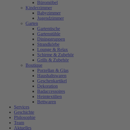
Büromöbel
Kinderzimmer
Babyzimmer
Jugendzimmer
Garten
Gartentische
Gartenstühle
Dininggruppen
Strandkörbe
Lounge & Relax
Schirme & Zubehör
Grills & Zubehör
Boutique
Porzellan & Glas
Haushaltswaren
Geschenkartikel
Dekoration
Badaccessoires
Heimtextilien
Bettwaren
Services
Geschichte
Philosophie
Team
Aktuelles