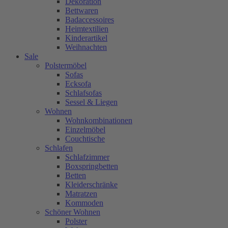
Dekoration
Bettwaren
Badaccessoires
Heimtextilien
Kinderartikel
Weihnachten
Sale
Polstermöbel
Sofas
Ecksofa
Schlafsofas
Sessel & Liegen
Wohnen
Wohnkombinationen
Einzelmöbel
Couchtische
Schlafen
Schlafzimmer
Boxspringbetten
Betten
Kleiderschränke
Matratzen
Kommoden
Schöner Wohnen
Polster