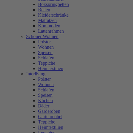
Boxspringbetten
Betten
Kleiderschränke
Matratzen
Kommoden
Lattenrahmen
Schöner Wohnen
Polster
Wohnen
Speisen
Schlafen
Teppiche
Heimtextilien
Interliving
Polster
Wohnen
Schlafen
Speisen
Küchen
Bäder
Garderoben
Gartenmöbel
Teppiche
Heimtextilien
Leuchten