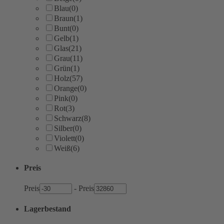
Blau
(0)
Braun
(1)
Bunt
(0)
Gelb
(1)
Glas
(21)
Grau
(11)
Grün
(1)
Holz
(57)
Orange
(0)
Pink
(0)
Rot
(3)
Schwarz
(8)
Silber
(0)
Violett
(0)
Weiß
(6)
Preis
Preis
-
Preis
Lagerbestand