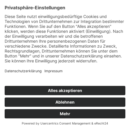
VENJAKOB Sideboard Andiamo 3.0
3000.-
4401.-
VENJAKOB Wohnkombination Andiamo
3.0
2900.-
4307.-
VENJAKOB Sideboard Andiamo Home
2400.-
4114.-
VENJAKOB Highboard Plan X2