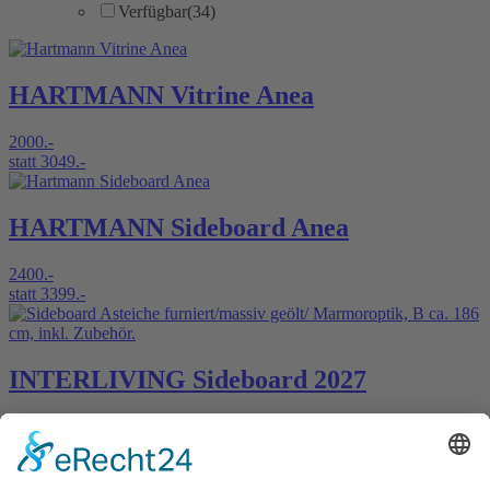
Verfügbar
(34)
HARTMANN Vitrine Anea
2000.-
statt 3049.-
HARTMANN Sideboard Anea
2400.-
statt 3399.-
INTERLIVING Sideboard 2027
900.-
statt 1288.-