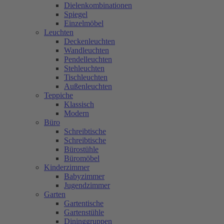
Dielenkombinationen
Spiegel
Einzelmöbel
Leuchten
Deckenleuchten
Wandleuchten
Pendelleuchten
Stehleuchten
Tischleuchten
Außenleuchten
Teppiche
Klassisch
Modern
Büro
Schreibtische
Schreibtische
Bürostühle
Büromöbel
Kinderzimmer
Babyzimmer
Jugendzimmer
Garten
Gartentische
Gartenstühle
Dininggruppen