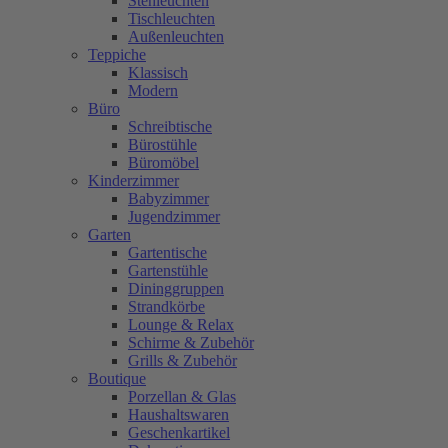
Stehleuchten
Tischleuchten
Außenleuchten
Teppiche
Klassisch
Modern
Büro
Schreibtische
Bürostühle
Büromöbel
Kinderzimmer
Babyzimmer
Jugendzimmer
Garten
Gartentische
Gartenstühle
Dininggruppen
Strandkörbe
Lounge & Relax
Schirme & Zubehör
Grills & Zubehör
Boutique
Porzellan & Glas
Haushaltswaren
Geschenkartikel