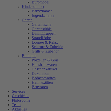
Büromöbel
Kinderzimmer
Babyzimmer
Jugendzimmer
Garten
Gartentische
Gartenstühle
Dininggruppen
Strandkörbe
Lounge & Relax
Schirme & Zubehör
Grills & Zubehör
Boutique
Porzellan & Glas
Haushaltswaren
Geschenkartikel
Dekoration
Badaccessoires
Heimtextilien
Bettwaren
Services
Geschichte
Philosophie
Team
Aktuelles