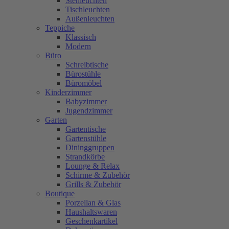
Stehleuchten
Tischleuchten
Außenleuchten
Teppiche
Klassisch
Modern
Büro
Schreibtische
Bürostühle
Büromöbel
Kinderzimmer
Babyzimmer
Jugendzimmer
Garten
Gartentische
Gartenstühle
Dininggruppen
Strandkörbe
Lounge & Relax
Schirme & Zubehör
Grills & Zubehör
Boutique
Porzellan & Glas
Haushaltswaren
Geschenkartikel