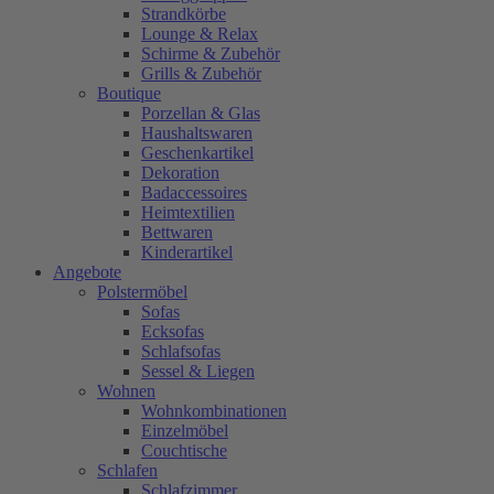
Strandkörbe
Lounge & Relax
Schirme & Zubehör
Grills & Zubehör
Boutique
Porzellan & Glas
Haushaltswaren
Geschenkartikel
Dekoration
Badaccessoires
Heimtextilien
Bettwaren
Kinderartikel
Angebote
Polstermöbel
Sofas
Ecksofas
Schlafsofas
Sessel & Liegen
Wohnen
Wohnkombinationen
Einzelmöbel
Couchtische
Schlafen
Schlafzimmer