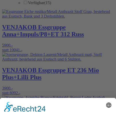
Verfügbar
(15)
VENJAKOB Essgruppe
Anna+Impuls/P8+ET 312 Russ
5900.-
statt 10041.-
VENJAKOB Essgruppe ET 236 Mio
Plus+Lilli Plus
3900.-
statt 8092.-
INTERLIVING Essgruppe 5503