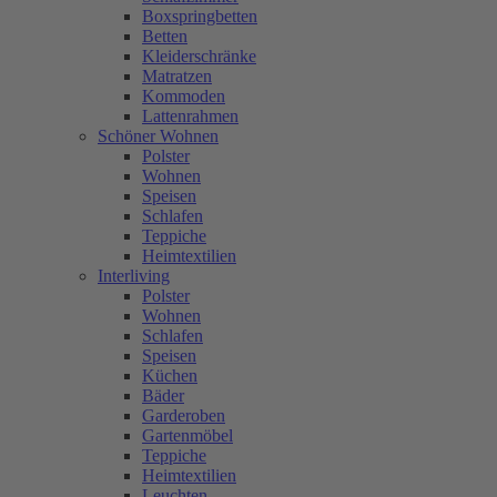
Boxspringbetten
Betten
Kleiderschränke
Matratzen
Kommoden
Lattenrahmen
Schöner Wohnen
Polster
Wohnen
Speisen
Schlafen
Teppiche
Heimtextilien
Interliving
Polster
Wohnen
Schlafen
Speisen
Küchen
Bäder
Garderoben
Gartenmöbel
Teppiche
Heimtextilien
Leuchten