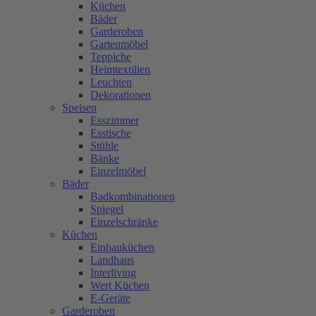
Küchen
Bäder
Garderoben
Gartenmöbel
Teppiche
Heimtextilien
Leuchten
Dekorationen
Speisen
Esszimmer
Esstische
Stühle
Bänke
Einzelmöbel
Bäder
Badkombinationen
Spiegel
Einzelschränke
Küchen
Einbauküchen
Landhaus
Interliving
Wert Küchen
E-Geräte
Garderoben