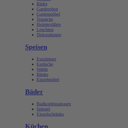
Bäder
Garderoben
Gartenmöbel
Teppiche
Heimtextilien
Leuchten
Dekorationen
Speisen
Esszimmer
Esstische
Stühle
Bänke
Einzelmöbel
Bäder
Badkombinationen
Spiegel
Einzelschränke
Küchen