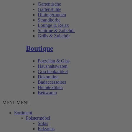
Gartentische
Gartenstühle
Dininggruppen
Strandkörbe
Lounge & Relax
Schirme & Zubehör
Grills & Zubehör
Boutique
Porzellan & Glas
Haushaltswaren
Geschenkartikel
Dekoration
Badaccessoires
Heimtextilien
Bettwaren
MENU
MENU
Sortiment
Polstermöbel
Sofas
Ecksofas