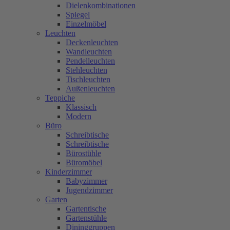
Dielenkombinationen
Spiegel
Einzelmöbel
Leuchten
Deckenleuchten
Wandleuchten
Pendelleuchten
Stehleuchten
Tischleuchten
Außenleuchten
Teppiche
Klassisch
Modern
Büro
Schreibtische
Schreibtische
Bürostühle
Büromöbel
Kinderzimmer
Babyzimmer
Jugendzimmer
Garten
Gartentische
Gartenstühle
Dininggruppen