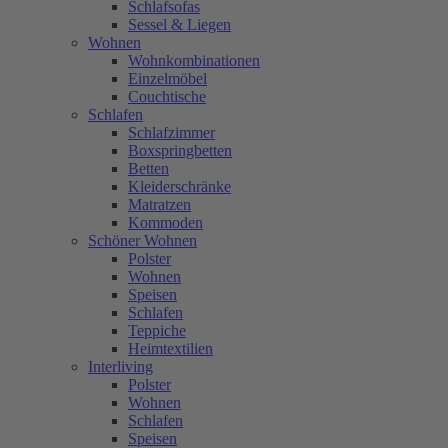
Schlafsofas
Sessel & Liegen
Wohnen
Wohnkombinationen
Einzelmöbel
Couchtische
Schlafen
Schlafzimmer
Boxspringbetten
Betten
Kleiderschränke
Matratzen
Kommoden
Schöner Wohnen
Polster
Wohnen
Speisen
Schlafen
Teppiche
Heimtextilien
Interliving
Polster
Wohnen
Schlafen
Speisen