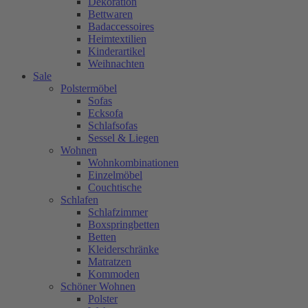
Dekoration
Bettwaren
Badaccessoires
Heimtextilien
Kinderartikel
Weihnachten
Sale
Polstermöbel
Sofas
Ecksofa
Schlafsofas
Sessel & Liegen
Wohnen
Wohnkombinationen
Einzelmöbel
Couchtische
Schlafen
Schlafzimmer
Boxspringbetten
Betten
Kleiderschränke
Matratzen
Kommoden
Schöner Wohnen
Polster