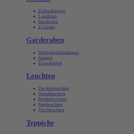
Einbauküchen
Landhaus
Interliving
E-Geräte
Garderoben
Dielenkombinationen
Spiegel
Einzelmöbel
Leuchten
Deckenleuchten
Wandleuchten
Pendelleuchten
Stehleuchten
Tischleuchten
Teppiche