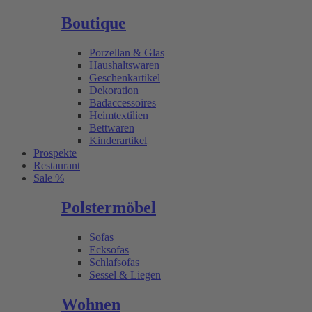
Boutique
Porzellan & Glas
Haushaltswaren
Geschenkartikel
Dekoration
Badaccessoires
Heimtextilien
Bettwaren
Kinderartikel
Prospekte
Restaurant
Sale %
Polstermöbel
Sofas
Ecksofas
Schlafsofas
Sessel & Liegen
Wohnen