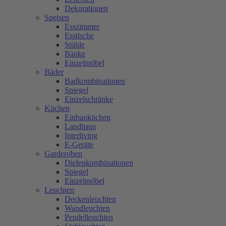
Dekorationen
Speisen
Esszimmer
Esstische
Stühle
Bänke
Einzelmöbel
Bäder
Badkombinationen
Spiegel
Einzelschränke
Küchen
Einbauküchen
Landhaus
Interliving
E-Geräte
Garderoben
Dielenkombinationen
Spiegel
Einzelmöbel
Leuchten
Deckenleuchten
Wandleuchten
Pendelleuchten