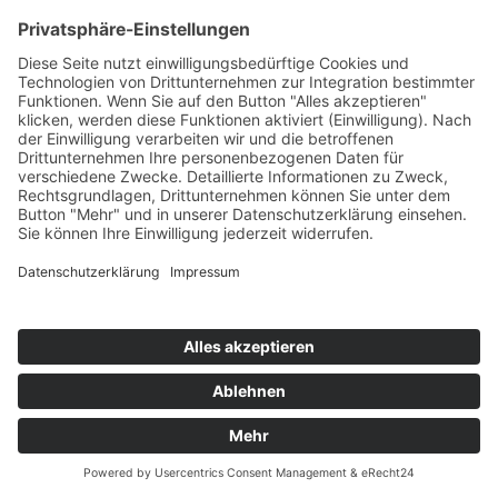
3700.-
statt 6724.-
GUTMANN Essgruppe Alberta
900.-
statt 1873.-
NIEHOFF Essgruppe Color Line
3200.-
statt 4973.-
NIEHOFF Essgruppe 3983