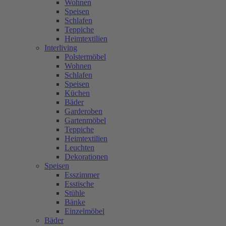
Wohnen
Speisen
Schlafen
Teppiche
Heimtextilien
Interliving
Polstermöbel
Wohnen
Schlafen
Speisen
Küchen
Bäder
Garderoben
Gartenmöbel
Teppiche
Heimtextilien
Leuchten
Dekorationen
Speisen
Esszimmer
Esstische
Stühle
Bänke
Einzelmöbel
Bäder