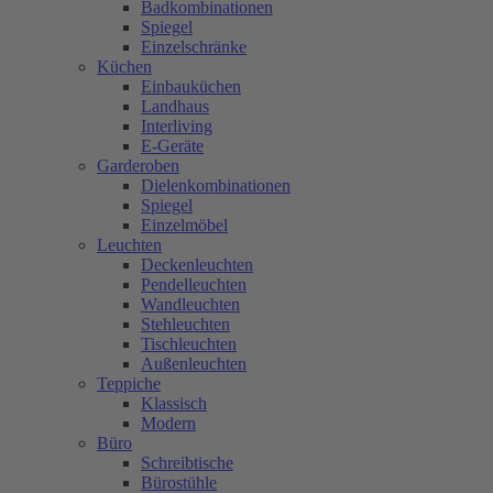
Badkombinationen
Spiegel
Einzelschränke
Küchen
Einbauküchen
Landhaus
Interliving
E-Geräte
Garderoben
Dielenkombinationen
Spiegel
Einzelmöbel
Leuchten
Deckenleuchten
Pendelleuchten
Wandleuchten
Stehleuchten
Tischleuchten
Außenleuchten
Teppiche
Klassisch
Modern
Büro
Schreibtische
Bürostühle