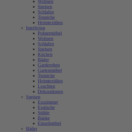
Wohnen
Speisen
Schlafen
Teppiche
Heimtextilien
Interliving
Polstermöbel
Wohnen
Schlafen
Speisen
Küchen
Bäder
Garderoben
Gartenmöbel
Teppiche
Heimtextilien
Leuchten
Dekorationen
Speisen
Esszimmer
Esstische
Stühle
Bänke
Einzelmöbel
Bäder