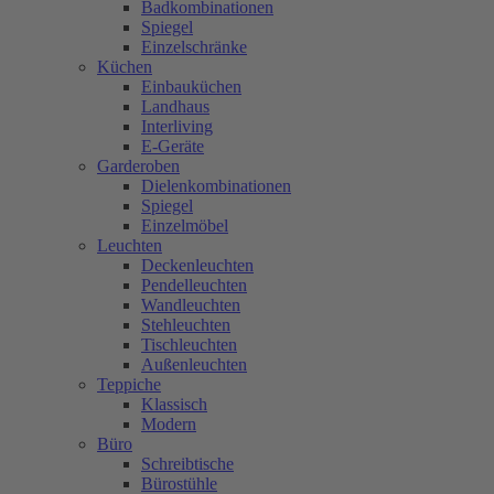
Badkombinationen
Spiegel
Einzelschränke
Küchen
Einbauküchen
Landhaus
Interliving
E-Geräte
Garderoben
Dielenkombinationen
Spiegel
Einzelmöbel
Leuchten
Deckenleuchten
Pendelleuchten
Wandleuchten
Stehleuchten
Tischleuchten
Außenleuchten
Teppiche
Klassisch
Modern
Büro
Schreibtische
Bürostühle