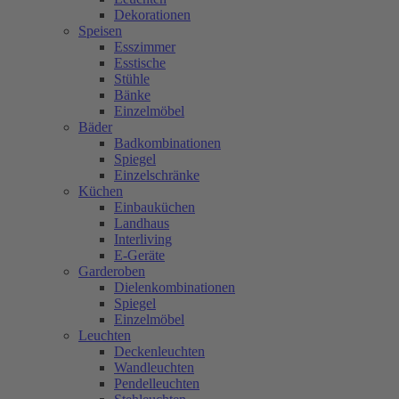
Dekorationen
Speisen
Esszimmer
Esstische
Stühle
Bänke
Einzelmöbel
Bäder
Badkombinationen
Spiegel
Einzelschränke
Küchen
Einbauküchen
Landhaus
Interliving
E-Geräte
Garderoben
Dielenkombinationen
Spiegel
Einzelmöbel
Leuchten
Deckenleuchten
Wandleuchten
Pendelleuchten