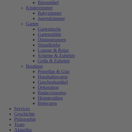
Büromöbel
Kinderzimmer
Babyzimmer
Jugendzimmer
Garten
Gartentische
Gartenstühle
Dininggruppen
Strandkörbe
Lounge & Relax
Schirme & Zubehör
Grills & Zubehör
Boutique
Porzellan & Glas
Haushaltswaren
Geschenkartikel
Dekoration
Badaccessoires
Heimtextilien
Bettwaren
Services
Geschichte
Philosophie
Team
Aktuelles