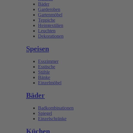
Bäder
Garderoben
Gartenmöbel
Teppiche
Heimtextilien
Leuchten
Dekorationen
Speisen
Esszimmer
Esstische
Stühle
Bänke
Einzelmöbel
Bäder
Badkombinationen
Spiegel
Einzelschränke
Küchen