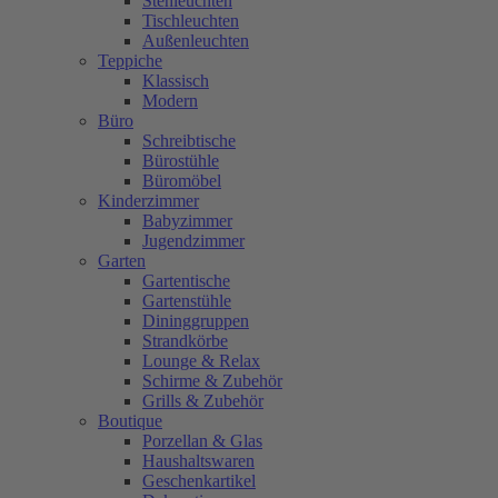
Stehleuchten
Tischleuchten
Außenleuchten
Teppiche
Klassisch
Modern
Büro
Schreibtische
Bürostühle
Büromöbel
Kinderzimmer
Babyzimmer
Jugendzimmer
Garten
Gartentische
Gartenstühle
Dininggruppen
Strandkörbe
Lounge & Relax
Schirme & Zubehör
Grills & Zubehör
Boutique
Porzellan & Glas
Haushaltswaren
Geschenkartikel