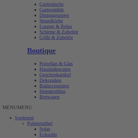
Gartentische
Gartenstühle
Dininggruppen
Strandkörbe
Lounge & Relax
Schirme & Zubehör
Grills & Zubehör
Boutique
Porzellan & Glas
Haushaltswaren
Geschenkartikel
Dekoration
Badaccessoires
Heimtextilien
Bettwaren
MENU
MENU
Sortiment
Polstermöbel
Sofas
Ecksofas