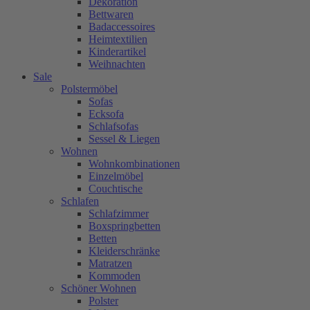
Dekoration
Bettwaren
Badaccessoires
Heimtextilien
Kinderartikel
Weihnachten
Sale
Polstermöbel
Sofas
Ecksofa
Schlafsofas
Sessel & Liegen
Wohnen
Wohnkombinationen
Einzelmöbel
Couchtische
Schlafen
Schlafzimmer
Boxspringbetten
Betten
Kleiderschränke
Matratzen
Kommoden
Schöner Wohnen
Polster