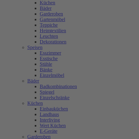
Küchen
Bäder
Garderoben
Gartenmöbel
Teppiche
Heimtextilien
Leuchten
Dekorationen
Speisen
Esszimmer
Esstische
Stühle
Bänke
Einzelmöbel
Bäder
Badkombinationen
Spiegel
Einzelschränke
Küchen
Einbauküchen
Landhaus
Interliving
Wert Küchen
E-Geräte
Garderoben