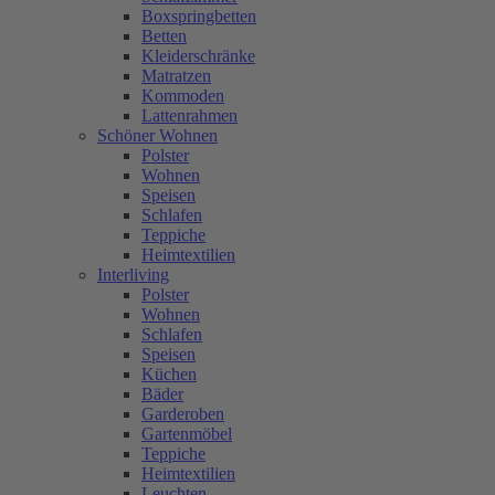
Boxspringbetten
Betten
Kleiderschränke
Matratzen
Kommoden
Lattenrahmen
Schöner Wohnen
Polster
Wohnen
Speisen
Schlafen
Teppiche
Heimtextilien
Interliving
Polster
Wohnen
Schlafen
Speisen
Küchen
Bäder
Garderoben
Gartenmöbel
Teppiche
Heimtextilien
Leuchten