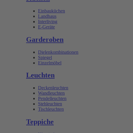
Einbauküchen
Landhaus
Interliving
E-Geräte
Garderoben
Dielenkombinationen
Spiegel
Einzelmöbel
Leuchten
Deckenleuchten
Wandleuchten
Pendelleuchten
Stehleuchten
Tischleuchten
Teppiche