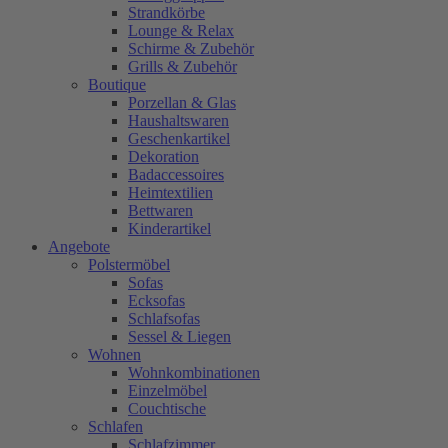
Strandkörbe
Lounge & Relax
Schirme & Zubehör
Grills & Zubehör
Boutique
Porzellan & Glas
Haushaltswaren
Geschenkartikel
Dekoration
Badaccessoires
Heimtextilien
Bettwaren
Kinderartikel
Angebote
Polstermöbel
Sofas
Ecksofas
Schlafsofas
Sessel & Liegen
Wohnen
Wohnkombinationen
Einzelmöbel
Couchtische
Schlafen
Schlafzimmer