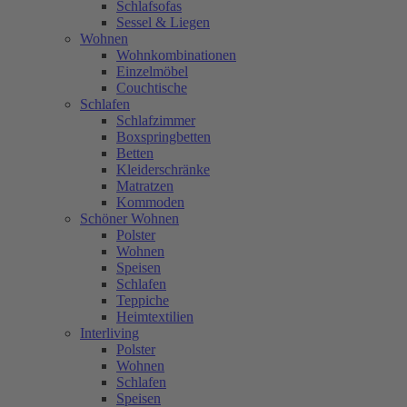
Schlafsofas
Sessel & Liegen
Wohnen
Wohnkombinationen
Einzelmöbel
Couchtische
Schlafen
Schlafzimmer
Boxspringbetten
Betten
Kleiderschränke
Matratzen
Kommoden
Schöner Wohnen
Polster
Wohnen
Speisen
Schlafen
Teppiche
Heimtextilien
Interliving
Polster
Wohnen
Schlafen
Speisen