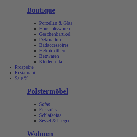
Boutique
Porzellan & Glas
Haushaltswaren
Geschenkartikel
Dekoration
Badaccessoires
Heimtextilien
Bettwaren
Kinderartikel
Prospekte
Restaurant
Sale %
Polstermöbel
Sofas
Ecksofas
Schlafsofas
Sessel & Liegen
Wohnen