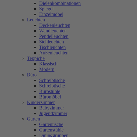
Dielenkombinationen
Spiegel
Einzelmöbel
Leuchten
Deckenleuchten
Wandleuchten
Pendelleuchten
Stehleuchten
Tischleuchten
Außenleuchten
Teppiche
Klassisch
Modern
Büro
Schreibtische
Schreibtische
Bürostühle
Büromöbel
Kinderzimmer
Babyzimmer
Jugendzimmer
Garten
Gartentische
Gartenstühle
Dininggruppen