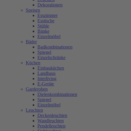
Dekorationen
Speisen
Esszimmer
Esstische
Stühle
Bänke
Einzelmöbel
Bäder
Badkombinationen
Spiegel
Einzelschränke
Küchen
Einbauküchen
Landhaus
Interliving
E-Geräte
Garderoben
Dielenkombinationen
Spiegel
Einzelmöbel
Leuchten
Deckenleuchten
Wandleuchten
Pendelleuchten