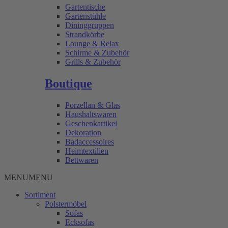
Gartentische
Gartenstühle
Dininggruppen
Strandkörbe
Lounge & Relax
Schirme & Zubehör
Grills & Zubehör
Boutique
Porzellan & Glas
Haushaltswaren
Geschenkartikel
Dekoration
Badaccessoires
Heimtextilien
Bettwaren
MENU
MENU
Sortiment
Polstermöbel
Sofas
Ecksofas