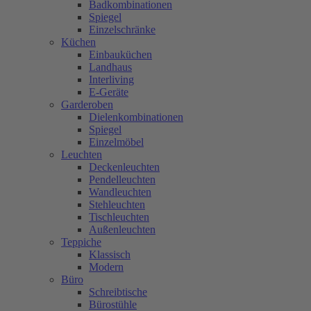
Badkombinationen
Spiegel
Einzelschränke
Küchen
Einbauküchen
Landhaus
Interliving
E-Geräte
Garderoben
Dielenkombinationen
Spiegel
Einzelmöbel
Leuchten
Deckenleuchten
Pendelleuchten
Wandleuchten
Stehleuchten
Tischleuchten
Außenleuchten
Teppiche
Klassisch
Modern
Büro
Schreibtische
Bürostühle