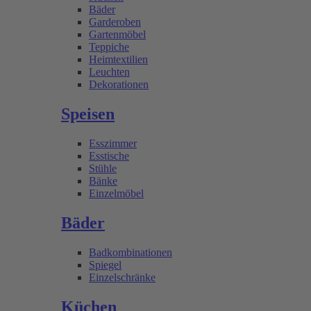
Bäder
Garderoben
Gartenmöbel
Teppiche
Heimtextilien
Leuchten
Dekorationen
Speisen
Esszimmer
Esstische
Stühle
Bänke
Einzelmöbel
Bäder
Badkombinationen
Spiegel
Einzelschränke
Küchen