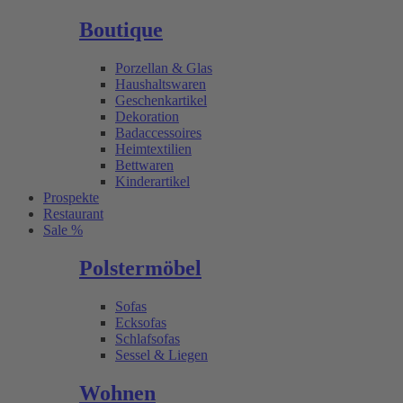
Boutique
Porzellan & Glas
Haushaltswaren
Geschenkartikel
Dekoration
Badaccessoires
Heimtextilien
Bettwaren
Kinderartikel
Prospekte
Restaurant
Sale %
Polstermöbel
Sofas
Ecksofas
Schlafsofas
Sessel & Liegen
Wohnen