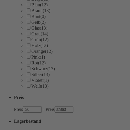
Blau
(12)
Braun
(13)
Bunt
(0)
Gelb
(2)
Glas
(13)
Grau
(14)
Grün
(12)
Holz
(12)
Orange
(12)
Pink
(1)
Rot
(12)
Schwarz
(13)
Silber
(13)
Violett
(1)
Weiß
(13)
Preis
Preis
-
Preis
Lagerbestand