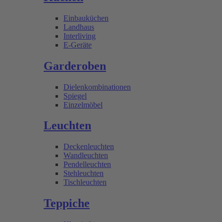
Einbauküchen
Landhaus
Interliving
E-Geräte
Garderoben
Dielenkombinationen
Spiegel
Einzelmöbel
Leuchten
Deckenleuchten
Wandleuchten
Pendelleuchten
Stehleuchten
Tischleuchten
Teppiche