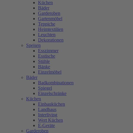
Küchen
Bäder
Garderoben
Gartenmöbel
Teppiche
Heimtextilien
Leuchten
Dekorationen
Speisen
Esszimmer
Esstische
Stühle
Bänke
Einzelmöbel
Bäder
Badkombinationen
Spiegel
Einzelschränke
Küchen
Einbauküchen
Landhaus
Interliving
Wert Küchen
E-Geräte
Garderoben