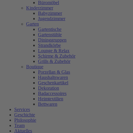
Büromöbel
Kinderzimmer
Babyzimmer
Jugendzimmer
Garten
Gartentische
Gartenstühle
Dininggruppen
Strandkörbe
Lounge & Relax
Schirme & Zubehör
Grills & Zubehör
Boutique
Porzellan & Glas
Haushaltswaren
Geschenkartikel
Dekoration
Badaccessoires
Heimtextilien
Bettwaren
Services
Geschichte
Philosophie
Team
Aktuelles