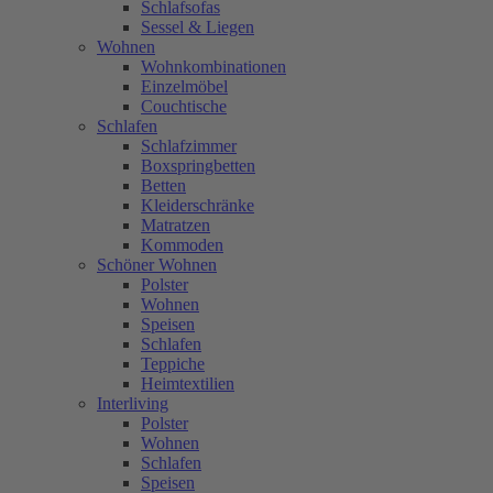
Schlafsofas
Sessel & Liegen
Wohnen
Wohnkombinationen
Einzelmöbel
Couchtische
Schlafen
Schlafzimmer
Boxspringbetten
Betten
Kleiderschränke
Matratzen
Kommoden
Schöner Wohnen
Polster
Wohnen
Speisen
Schlafen
Teppiche
Heimtextilien
Interliving
Polster
Wohnen
Schlafen
Speisen