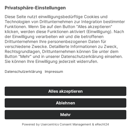
INTERLIVING wurde ausgezeichnet!
INTERLIVING Boxspringbett Serie 1402
INTERLIVING Kleiderschrank Serie
1205
INTERLIVING Schlafzimmer Serie 1025