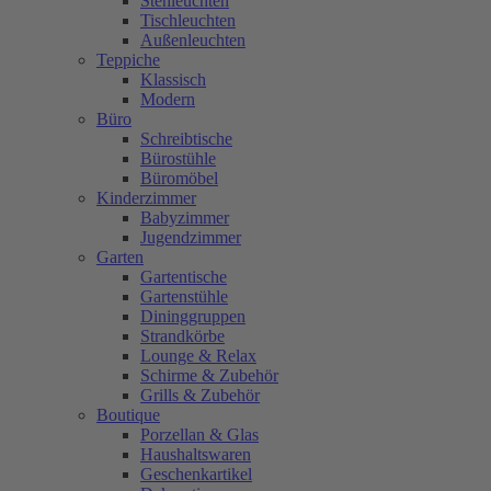
Stehleuchten
Tischleuchten
Außenleuchten
Teppiche
Klassisch
Modern
Büro
Schreibtische
Bürostühle
Büromöbel
Kinderzimmer
Babyzimmer
Jugendzimmer
Garten
Gartentische
Gartenstühle
Dininggruppen
Strandkörbe
Lounge & Relax
Schirme & Zubehör
Grills & Zubehör
Boutique
Porzellan & Glas
Haushaltswaren
Geschenkartikel