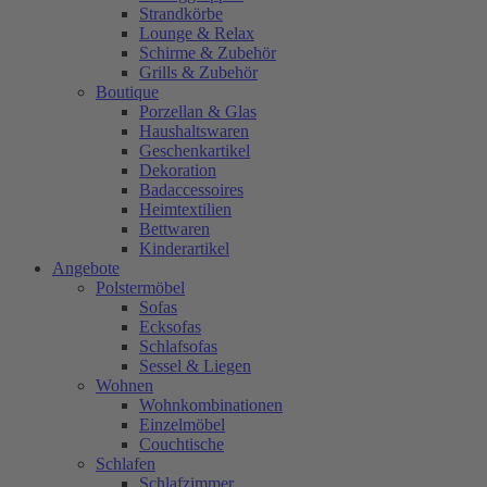
Strandkörbe
Lounge & Relax
Schirme & Zubehör
Grills & Zubehör
Boutique
Porzellan & Glas
Haushaltswaren
Geschenkartikel
Dekoration
Badaccessoires
Heimtextilien
Bettwaren
Kinderartikel
Angebote
Polstermöbel
Sofas
Ecksofas
Schlafsofas
Sessel & Liegen
Wohnen
Wohnkombinationen
Einzelmöbel
Couchtische
Schlafen
Schlafzimmer