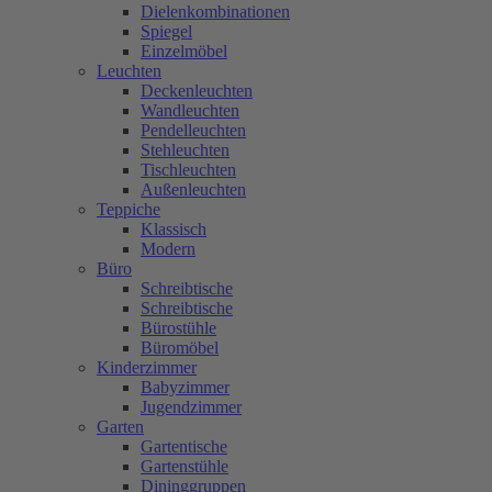
Dielenkombinationen
Spiegel
Einzelmöbel
Leuchten
Deckenleuchten
Wandleuchten
Pendelleuchten
Stehleuchten
Tischleuchten
Außenleuchten
Teppiche
Klassisch
Modern
Büro
Schreibtische
Schreibtische
Bürostühle
Büromöbel
Kinderzimmer
Babyzimmer
Jugendzimmer
Garten
Gartentische
Gartenstühle
Dininggruppen