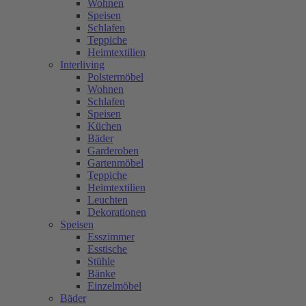
Wohnen
Speisen
Schlafen
Teppiche
Heimtextilien
Interliving
Polstermöbel
Wohnen
Schlafen
Speisen
Küchen
Bäder
Garderoben
Gartenmöbel
Teppiche
Heimtextilien
Leuchten
Dekorationen
Speisen
Esszimmer
Esstische
Stühle
Bänke
Einzelmöbel
Bäder