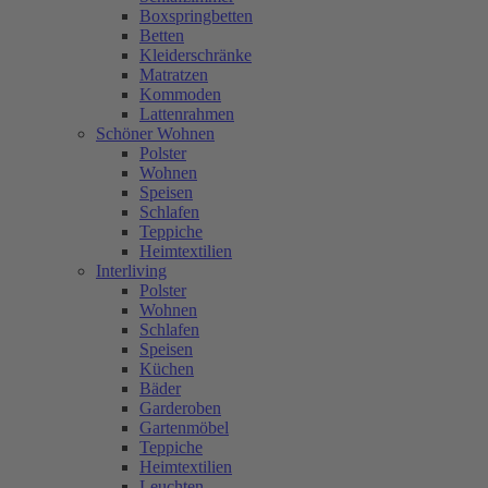
Boxspringbetten
Betten
Kleiderschränke
Matratzen
Kommoden
Lattenrahmen
Schöner Wohnen
Polster
Wohnen
Speisen
Schlafen
Teppiche
Heimtextilien
Interliving
Polster
Wohnen
Schlafen
Speisen
Küchen
Bäder
Garderoben
Gartenmöbel
Teppiche
Heimtextilien
Leuchten