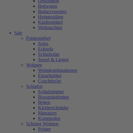
Dekoration
Bettwaren
Badaccessoires
Heimtextilien
Kinderartikel
Weihnachten
Sale
Polstermöbel
Sofas
Ecksofa
Schlafsofas
Sessel & Liegen
Wohnen
Wohnkombinationen
Einzelmöbel
Couchtische
Schlafen
Schlafzimmer
Boxspringbetten
Betten
Kleiderschränke
Matratzen
Kommoden
Schöner Wohnen
Polster