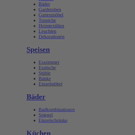
Bäder
Garderoben
Gartenmöbel
Teppiche
Heimtextilien
Leuchten
Dekorationen
Speisen
Esszimmer
Esstische
Stühle
Bänke
Einzelmöbel
Bäder
Badkombinationen
Spiegel
Einzelschränke
Küchen