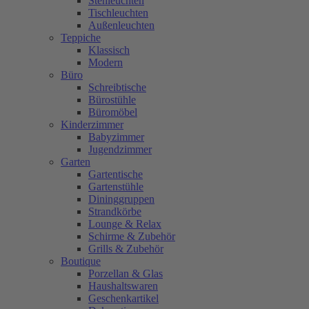
Stehleuchten
Tischleuchten
Außenleuchten
Teppiche
Klassisch
Modern
Büro
Schreibtische
Bürostühle
Büromöbel
Kinderzimmer
Babyzimmer
Jugendzimmer
Garten
Gartentische
Gartenstühle
Dininggruppen
Strandkörbe
Lounge & Relax
Schirme & Zubehör
Grills & Zubehör
Boutique
Porzellan & Glas
Haushaltswaren
Geschenkartikel