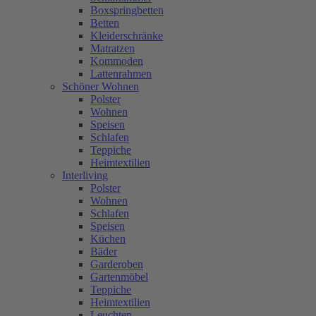
Boxspringbetten
Betten
Kleiderschränke
Matratzen
Kommoden
Lattenrahmen
Schöner Wohnen
Polster
Wohnen
Speisen
Schlafen
Teppiche
Heimtextilien
Interliving
Polster
Wohnen
Schlafen
Speisen
Küchen
Bäder
Garderoben
Gartenmöbel
Teppiche
Heimtextilien
Leuchten