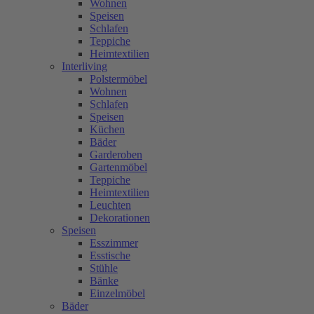
Wohnen
Speisen
Schlafen
Teppiche
Heimtextilien
Interliving
Polstermöbel
Wohnen
Schlafen
Speisen
Küchen
Bäder
Garderoben
Gartenmöbel
Teppiche
Heimtextilien
Leuchten
Dekorationen
Speisen
Esszimmer
Esstische
Stühle
Bänke
Einzelmöbel
Bäder