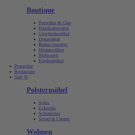
Boutique
Porzellan & Glas
Haushaltswaren
Geschenkartikel
Dekoration
Badaccessoires
Heimtextilien
Bettwaren
Kinderartikel
Prospekte
Restaurant
Sale %
Polstermöbel
Sofas
Ecksofas
Schlafsofas
Sessel & Liegen
Wohnen