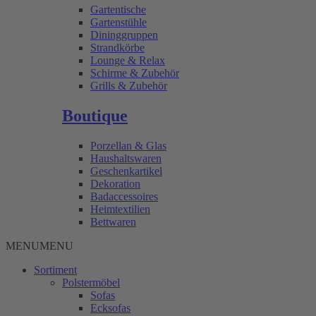
Gartentische
Gartenstühle
Dininggruppen
Strandkörbe
Lounge & Relax
Schirme & Zubehör
Grills & Zubehör
Boutique
Porzellan & Glas
Haushaltswaren
Geschenkartikel
Dekoration
Badaccessoires
Heimtextilien
Bettwaren
MENU
MENU
Sortiment
Polstermöbel
Sofas
Ecksofas