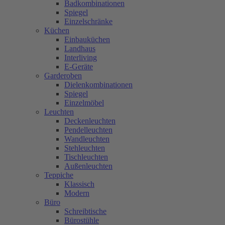
Badkombinationen
Spiegel
Einzelschränke
Küchen
Einbauküchen
Landhaus
Interliving
E-Geräte
Garderoben
Dielenkombinationen
Spiegel
Einzelmöbel
Leuchten
Deckenleuchten
Pendelleuchten
Wandleuchten
Stehleuchten
Tischleuchten
Außenleuchten
Teppiche
Klassisch
Modern
Büro
Schreibtische
Bürostühle