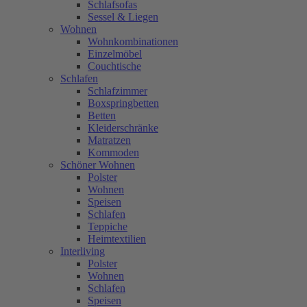
Schlafsofas
Sessel & Liegen
Wohnen
Wohnkombinationen
Einzelmöbel
Couchtische
Schlafen
Schlafzimmer
Boxspringbetten
Betten
Kleiderschränke
Matratzen
Kommoden
Schöner Wohnen
Polster
Wohnen
Speisen
Schlafen
Teppiche
Heimtextilien
Interliving
Polster
Wohnen
Schlafen
Speisen