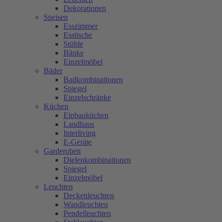
Dekorationen
Speisen
Esszimmer
Esstische
Stühle
Bänke
Einzelmöbel
Bäder
Badkombinationen
Spiegel
Einzelschränke
Küchen
Einbauküchen
Landhaus
Interliving
E-Geräte
Garderoben
Dielenkombinationen
Spiegel
Einzelmöbel
Leuchten
Deckenleuchten
Wandleuchten
Pendelleuchten