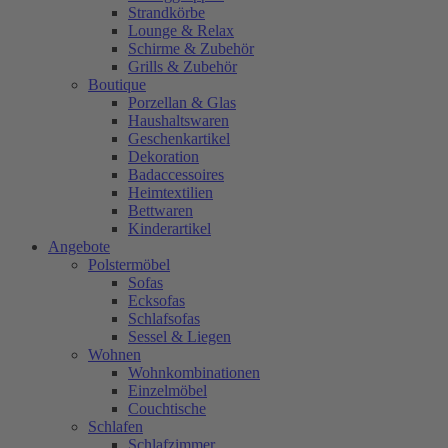
Strandkörbe
Lounge & Relax
Schirme & Zubehör
Grills & Zubehör
Boutique
Porzellan & Glas
Haushaltswaren
Geschenkartikel
Dekoration
Badaccessoires
Heimtextilien
Bettwaren
Kinderartikel
Angebote
Polstermöbel
Sofas
Ecksofas
Schlafsofas
Sessel & Liegen
Wohnen
Wohnkombinationen
Einzelmöbel
Couchtische
Schlafen
Schlafzimmer