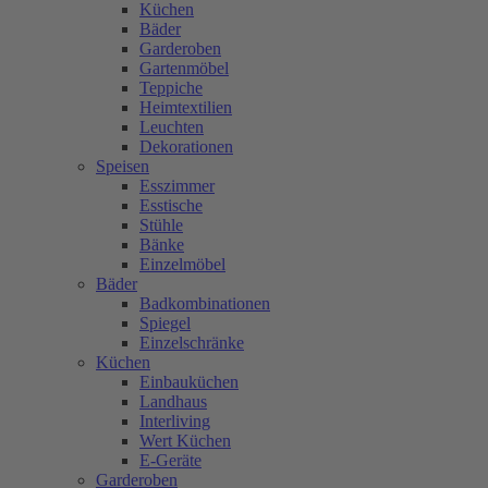
Küchen
Bäder
Garderoben
Gartenmöbel
Teppiche
Heimtextilien
Leuchten
Dekorationen
Speisen
Esszimmer
Esstische
Stühle
Bänke
Einzelmöbel
Bäder
Badkombinationen
Spiegel
Einzelschränke
Küchen
Einbauküchen
Landhaus
Interliving
Wert Küchen
E-Geräte
Garderoben