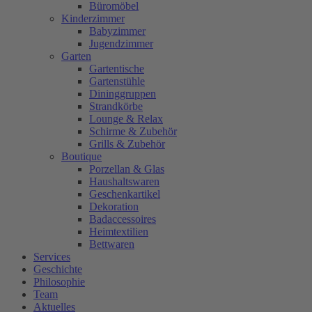
Büromöbel
Kinderzimmer
Babyzimmer
Jugendzimmer
Garten
Gartentische
Gartenstühle
Dininggruppen
Strandkörbe
Lounge & Relax
Schirme & Zubehör
Grills & Zubehör
Boutique
Porzellan & Glas
Haushaltswaren
Geschenkartikel
Dekoration
Badaccessoires
Heimtextilien
Bettwaren
Services
Geschichte
Philosophie
Team
Aktuelles