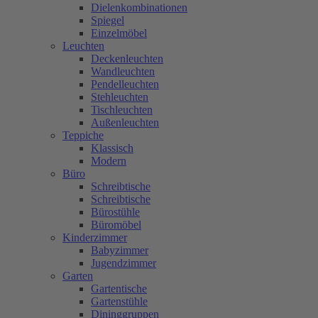
Dielenkombinationen
Spiegel
Einzelmöbel
Leuchten
Deckenleuchten
Wandleuchten
Pendelleuchten
Stehleuchten
Tischleuchten
Außenleuchten
Teppiche
Klassisch
Modern
Büro
Schreibtische
Schreibtische
Bürostühle
Büromöbel
Kinderzimmer
Babyzimmer
Jugendzimmer
Garten
Gartentische
Gartenstühle
Dininggruppen