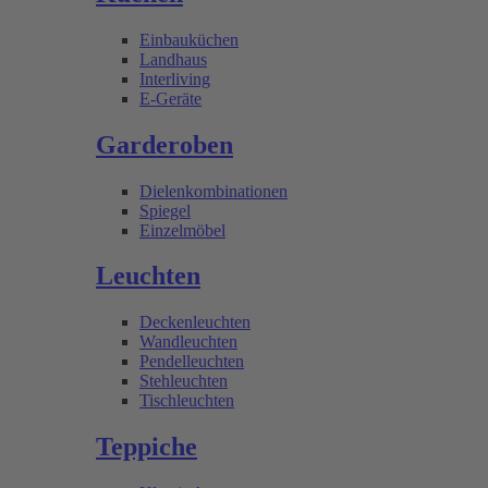
Einbauküchen
Landhaus
Interliving
E-Geräte
Garderoben
Dielenkombinationen
Spiegel
Einzelmöbel
Leuchten
Deckenleuchten
Wandleuchten
Pendelleuchten
Stehleuchten
Tischleuchten
Teppiche