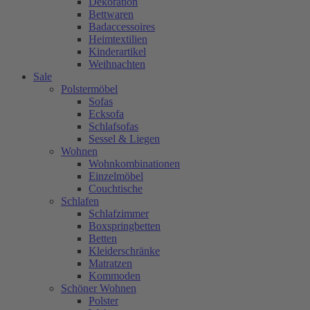
Dekoration
Bettwaren
Badaccessoires
Heimtextilien
Kinderartikel
Weihnachten
Sale
Polstermöbel
Sofas
Ecksofa
Schlafsofas
Sessel & Liegen
Wohnen
Wohnkombinationen
Einzelmöbel
Couchtische
Schlafen
Schlafzimmer
Boxspringbetten
Betten
Kleiderschränke
Matratzen
Kommoden
Schöner Wohnen
Polster