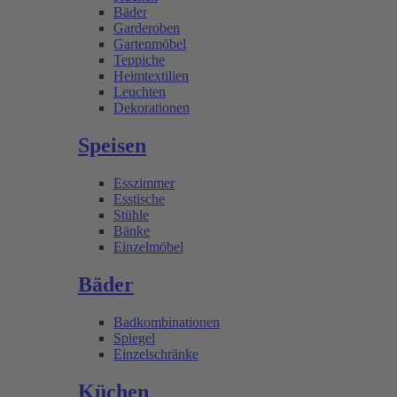
Bäder
Garderoben
Gartenmöbel
Teppiche
Heimtextilien
Leuchten
Dekorationen
Speisen
Esszimmer
Esstische
Stühle
Bänke
Einzelmöbel
Bäder
Badkombinationen
Spiegel
Einzelschränke
Küchen