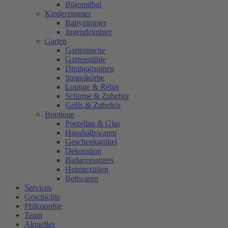
Büromöbel
Kinderzimmer
Babyzimmer
Jugendzimmer
Garten
Gartentische
Gartenstühle
Dininggruppen
Strandkörbe
Lounge & Relax
Schirme & Zubehör
Grills & Zubehör
Boutique
Porzellan & Glas
Haushaltswaren
Geschenkartikel
Dekoration
Badaccessoires
Heimtextilien
Bettwaren
Services
Geschichte
Philosophie
Team
Aktuelles