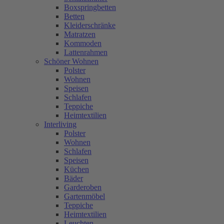
Boxspringbetten
Betten
Kleiderschränke
Matratzen
Kommoden
Lattenrahmen
Schöner Wohnen
Polster
Wohnen
Speisen
Schlafen
Teppiche
Heimtextilien
Interliving
Polster
Wohnen
Schlafen
Speisen
Küchen
Bäder
Garderoben
Gartenmöbel
Teppiche
Heimtextilien
Leuchten