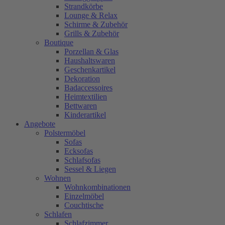
Strandkörbe
Lounge & Relax
Schirme & Zubehör
Grills & Zubehör
Boutique
Porzellan & Glas
Haushaltswaren
Geschenkartikel
Dekoration
Badaccessoires
Heimtextilien
Bettwaren
Kinderartikel
Angebote
Polstermöbel
Sofas
Ecksofas
Schlafsofas
Sessel & Liegen
Wohnen
Wohnkombinationen
Einzelmöbel
Couchtische
Schlafen
Schlafzimmer