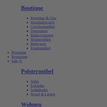
Boutique
Porzellan & Glas
Haushaltswaren
Geschenkartikel
Dekoration
Badaccessoires
Heimtextilien
Bettwaren
Kinderartikel
Prospekte
Restaurant
Sale %
Polstermöbel
Sofas
Ecksofas
Schlafsofas
Sessel & Liegen
Wohnen