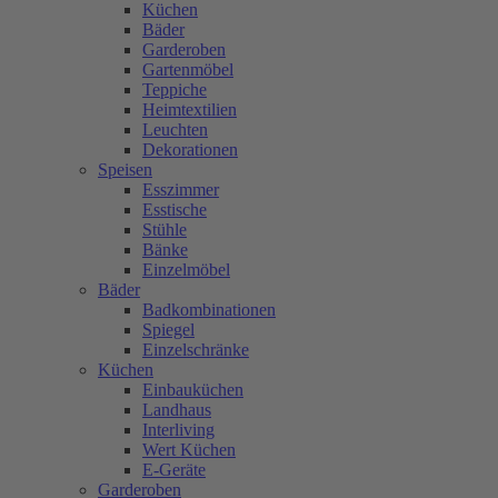
Küchen
Bäder
Garderoben
Gartenmöbel
Teppiche
Heimtextilien
Leuchten
Dekorationen
Speisen
Esszimmer
Esstische
Stühle
Bänke
Einzelmöbel
Bäder
Badkombinationen
Spiegel
Einzelschränke
Küchen
Einbauküchen
Landhaus
Interliving
Wert Küchen
E-Geräte
Garderoben