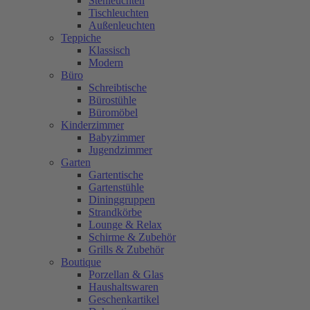
Stehleuchten
Tischleuchten
Außenleuchten
Teppiche
Klassisch
Modern
Büro
Schreibtische
Bürostühle
Büromöbel
Kinderzimmer
Babyzimmer
Jugendzimmer
Garten
Gartentische
Gartenstühle
Dininggruppen
Strandkörbe
Lounge & Relax
Schirme & Zubehör
Grills & Zubehör
Boutique
Porzellan & Glas
Haushaltswaren
Geschenkartikel