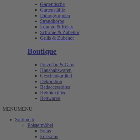
Gartentische
Gartenstühle
Dininggruppen
Strandkörbe
Lounge & Relax
Schirme & Zubehör
Grills & Zubehör
Boutique
Porzellan & Glas
Haushaltswaren
Geschenkartikel
Dekoration
Badaccessoires
Heimtextilien
Bettwaren
MENU
MENU
Sortiment
Polstermöbel
Sofas
Ecksofas