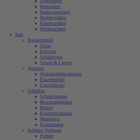
Dekoration
Bettwaren
Badaccessoires
Heimtextilien
Kinderartikel
Weihnachten
Sale
Polstermöbel
Sofas
Ecksofa
Schlafsofas
Sessel & Liegen
Wohnen
Wohnkombinationen
Einzelmöbel
Couchtische
Schlafen
Schlafzimmer
Boxspringbetten
Betten
Kleiderschränke
Matratzen
Kommoden
Schöner Wohnen
Polster