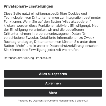
Kontakt
Möbel Wiemer GmbH & Co. KG
Martin-Opitz-Straße 2
59494 Soest
Telefon:
02921 9670-0
Telefax:
02921 77011
E-Mail:
info@moebel-wiemer.de
Öffnungszeiten
Montag – Freitag 10 – 19 Uhr
Samstag 9 – 18 Uhr