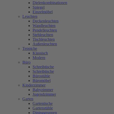
Dielenkombinationen
Spiegel
Einzelmöbel
Leuchten
Deckenleuchten
Wandleuchten
Pendelleuchten
Stehleuchten
Tischleuchten
Außenleuchten
Teppiche
Klassisch
Modern
Büro
Schreibtische
Schreibtische
Bürostühle
Büromöbel
Kinderzimmer
Babyzimmer
Jugendzimmer
Garten
Gartentische
Gartenstühle
Dininggruppen