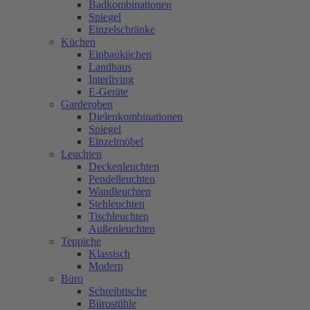
Badkombinationen
Spiegel
Einzelschränke
Küchen
Einbauküchen
Landhaus
Interliving
E-Geräte
Garderoben
Dielenkombinationen
Spiegel
Einzelmöbel
Leuchten
Deckenleuchten
Pendelleuchten
Wandleuchten
Stehleuchten
Tischleuchten
Außenleuchten
Teppiche
Klassisch
Modern
Büro
Schreibtische
Bürostühle