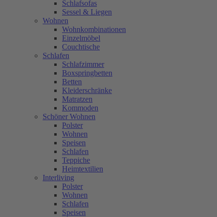
Schlafsofas
Sessel & Liegen
Wohnen
Wohnkombinationen
Einzelmöbel
Couchtische
Schlafen
Schlafzimmer
Boxspringbetten
Betten
Kleiderschränke
Matratzen
Kommoden
Schöner Wohnen
Polster
Wohnen
Speisen
Schlafen
Teppiche
Heimtextilien
Interliving
Polster
Wohnen
Schlafen
Speisen