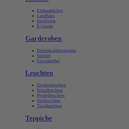
Einbauküchen
Landhaus
Interliving
E-Geräte
Garderoben
Dielenkombinationen
Spiegel
Einzelmöbel
Leuchten
Deckenleuchten
Wandleuchten
Pendelleuchten
Stehleuchten
Tischleuchten
Teppiche