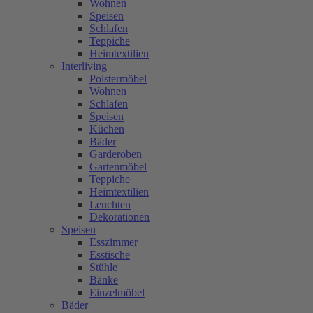
Wohnen
Speisen
Schlafen
Teppiche
Heimtextilien
Interliving
Polstermöbel
Wohnen
Schlafen
Speisen
Küchen
Bäder
Garderoben
Gartenmöbel
Teppiche
Heimtextilien
Leuchten
Dekorationen
Speisen
Esszimmer
Esstische
Stühle
Bänke
Einzelmöbel
Bäder