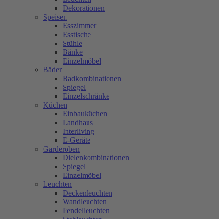
Dekorationen
Speisen
Esszimmer
Esstische
Stühle
Bänke
Einzelmöbel
Bäder
Badkombinationen
Spiegel
Einzelschränke
Küchen
Einbauküchen
Landhaus
Interliving
E-Geräte
Garderoben
Dielenkombinationen
Spiegel
Einzelmöbel
Leuchten
Deckenleuchten
Wandleuchten
Pendelleuchten